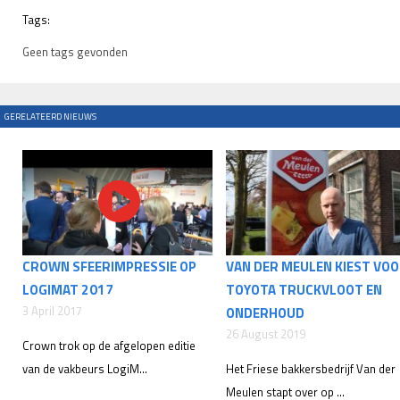
Tags:
Geen tags gevonden
GERELATEERD NIEUWS
CROWN SFEERIMPRESSIE OP
VAN DER MEULEN KIEST VO
LOGIMAT 2017
TOYOTA TRUCKVLOOT EN
3 April 2017
ONDERHOUD
26 August 2019
Crown trok op de afgelopen editie
van de vakbeurs LogiM...
Het Friese bakkersbedrijf Van der
Meulen stapt over op ...