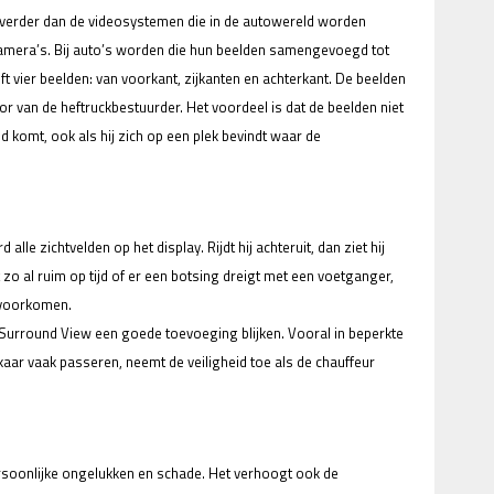
 verder dan de videosystemen die in de autowereld worden
amera’s. Bij auto’s worden die hun beelden samengevoegd tot
 vier beelden: van voorkant, zijkanten en achterkant. De beelden
 van de heftruckbestuurder. Het voordeel is dat de beelden niet
 komt, ook als hij zich op een plek bevindt waar de
alle zichtvelden op het display. Rijdt hij achteruit, dan ziet hij
t zo al ruim op tijd of er een botsing dreigt met een voetganger,
 voorkomen.
l Surround View een goede toevoeging blijken. Vooral in beperkte
aar vaak passeren, neemt de veiligheid toe als de chauffeur
soonlijke ongelukken en schade. Het verhoogt ook de