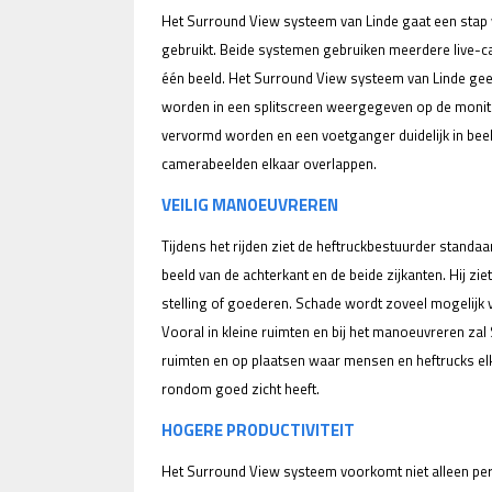
Het Surround View systeem van Linde gaat een stap
gebruikt. Beide systemen gebruiken meerdere live-c
één beeld. Het Surround View systeem van Linde geeft
worden in een splitscreen weergegeven op de monitor
vervormd worden en een voetganger duidelijk in beeld
camerabeelden elkaar overlappen.
VEILIG MANOEUVREREN
Tijdens het rijden ziet de heftruckbestuurder standaard 
beeld van de achterkant en de beide zijkanten. Hij zie
stelling of goederen. Schade wordt zoveel mogelijk
Vooral in kleine ruimten en bij het manoeuvreren za
ruimten en op plaatsen waar mensen en heftrucks elk
rondom goed zicht heeft.
HOGERE PRODUCTIVITEIT
Het Surround View systeem voorkomt niet alleen per