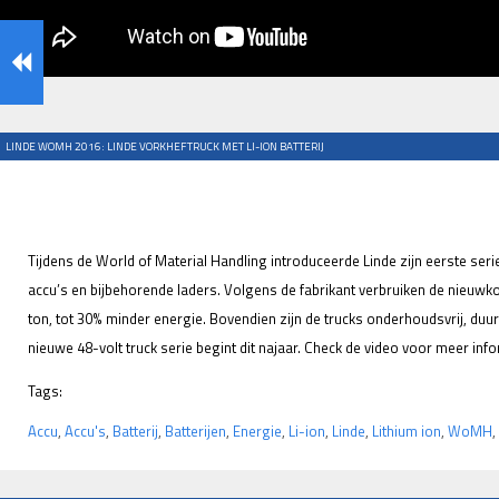
LINDE WOMH 2016: LINDE VORKHEFTRUCK MET LI-ION BATTERIJ
Tijdens de World of Material Handling introduceerde Linde zijn eerste seri
accu’s en bijbehorende laders. Volgens de fabrikant verbruiken de nieuwko
ton, tot 30% minder energie. Bovendien zijn de trucks onderhoudsvrij, du
nieuwe 48-volt truck serie begint dit najaar. Check de video voor meer info
Tags:
Accu
,
Accu's
,
Batterij
,
Batterijen
,
Energie
,
Li-ion
,
Linde
,
Lithium ion
,
WoMH
,