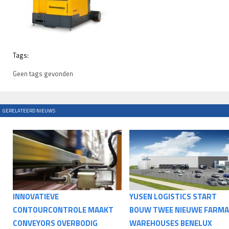
Tags:
Geen tags gevonden
GERELATEERD NIEUWS
INNOVATIEVE
YUSEN LOGISTICS START
CONTOURCONTROLE MAAKT
BOUW TWEE NIEUWE FARMA
CONVEYORS OVERBODIG
WAREHOUSES BENELUX