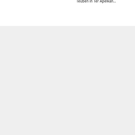
Teuben in Ter Apelkan...