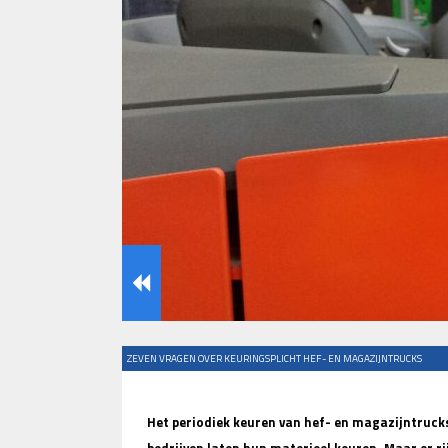
ZEVEN VRAGEN OVER KEURINGSPLICHT HEF- EN MAGAZIJNTRUCKS
Het periodiek keuren van hef- en magazijntrucks