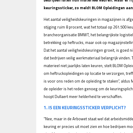
bedrijven laten hun materieel keuren. Maar er ri
keuringssticker, zo meldt BLOM Opleidingen aan 
Het aantal veiligheidskeuringen in magazijnen is af
stijging ruim 8 procent, wat het totaal op 261.500 keur
brancheorganisatie BMWT, het belangrijkste logistiek 
betrekking op heftrucks, maar ook op magazijnstelli
Dat het aantal veiligheidskeuringen groeit, is goed
dat bedrijven veilig werkmateriaal belangrijk vinden. T
materieel niet jaarlijks laten keuren, stelt BLOM Opl
om heftruckopleidingen op locatie te verzorgen, tre
is voor ons reden om de opleiding te staken”, aldus
de opleider is het reden genoeg om de keuringsplic
hoopt Dullaert meer helderheid te verschaffen.
1. IS EEN KEURINGSSTICKER VERPLICHT?
“Nee, maar in de Arbowet staat wel dat arbeidsmidd
keuring er precies uit moet zien en hoe bedrijven m