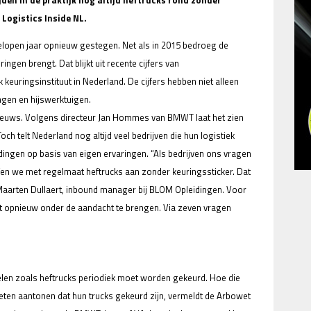
jden in de praktijk nog altijd heftrucks rond zonder
Logistics Inside NL.
gelopen jaar opnieuw gestegen. Net als in 2015 bedroeg de
ingen brengt. Dat blijkt uit recente cijfers van
keuringsinstituut in Nederland. De cijfers hebben niet alleen
ngen en hijswerktuigen.
 nieuws. Volgens directeur Jan Hommes van BMWT laat het zien
och telt Nederland nog altijd veel bedrijven die hun logistiek
eidingen op basis van eigen ervaringen. “Als bedrijven ons vragen
ffen we met regelmaat heftrucks aan zonder keuringssticker. Dat
 Maarten Dullaert, inbound manager bij BLOM Opleidingen. Voor
ht opnieuw onder de aandacht te brengen. Via zeven vragen
elen zoals heftrucks periodiek moet worden gekeurd. Hoe die
oeten aantonen dat hun trucks gekeurd zijn, vermeldt de Arbowet