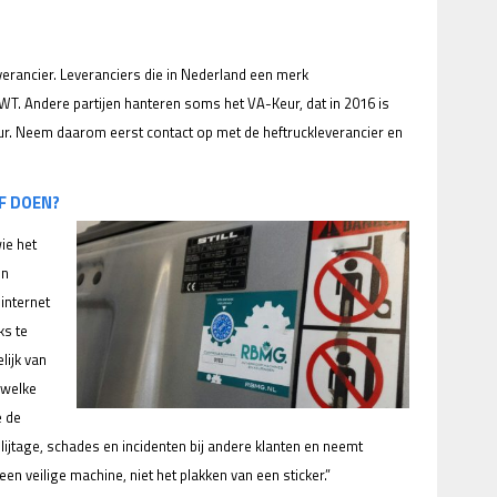
verancier. Leveranciers die in Nederland een merk
T. Andere partijen hanteren soms het VA-Keur, dat in 2016 is
ur. Neem daarom eerst contact op met de heftruckleverancier en
F DOEN?
ie het
en
 internet
ks te
ijk van
 welke
e de
slijtage, schades en incidenten bij andere klanten en neemt
 een veilige machine, niet het plakken van een sticker.”