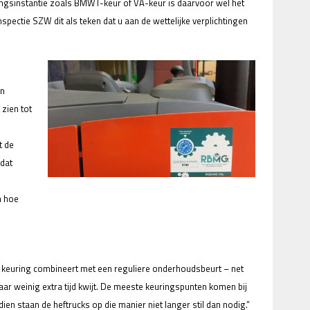
ingsinstantie zoals BMWT-keur of VA-keur is daarvoor wel het
nspectie SZW dit als teken dat u aan de wettelijke verplichtingen
en
zien tot
t de
adat
n hoe
kse keuring combineert met een reguliere onderhoudsbeurt – net
aar weinig extra tijd kwijt. De meeste keuringspunten komen bij
n staan de heftrucks op die manier niet langer stil dan nodig.”