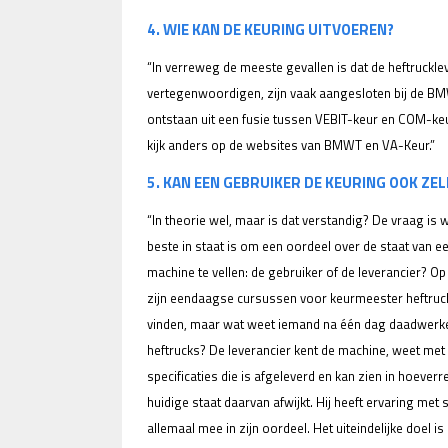
4. WIE KAN DE KEURING UITVOEREN?
“In verreweg de meeste gevallen is dat de heftruckle
vertegenwoordigen, zijn vaak aangesloten bij de BMW
ontstaan uit een fusie tussen VEBIT-keur en COM-ke
kijk anders op de websites van BMWT en VA-Keur.”
5. KAN EEN GEBRUIKER DE KEURING OOK ZEL
“In theorie wel, maar is dat verstandig? De vraag is w
beste in staat is om een oordeel over de staat van e
machine te vellen: de gebruiker of de leverancier? Op
zijn eendaagse cursussen voor keurmeester heftruc
vinden, maar wat weet iemand na één dag daadwerkel
heftrucks? De leverancier kent de machine, weet met
specificaties die is afgeleverd en kan zien in hoeverr
huidige staat daarvan afwijkt. Hij heeft ervaring met 
allemaal mee in zijn oordeel. Het uiteindelijke doel is