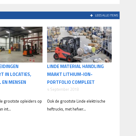
LEES ALLE ITEMS
EIDINGEN
LINDE MATERIAL HANDLING
T IN LOCATIES,
MAAKT LITHIUM-ION-
L EN MENSEN
PORTFOLIO COMPLEET
4 September 2018
de grootste opleiders op
Ook de grootste Linde elektrische
 int...
heftrucks, met hefver...