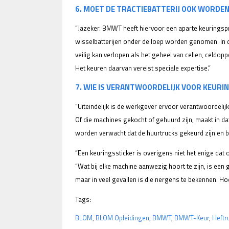
6. MOET DE TRACTIEBATTERIJ OOK WORDE
“Jazeker. BMWT heeft hiervoor een aparte keuringspr
wisselbatterijen onder de loep worden genomen. In de
veilig kan verlopen als het geheel van cellen, celdopp
Het keuren daarvan vereist speciale expertise.”
7. WIE IS VERANTWOORDELIJK VOOR KEUR
“Uiteindelijk is de werkgever ervoor verantwoordeli
Of die machines gekocht of gehuurd zijn, maakt in dat
worden verwacht dat de huurtrucks gekeurd zijn en bl
“Een keuringssticker is overigens niet het enige dat o
“Wat bij elke machine aanwezig hoort te zijn, is een g
maar in veel gevallen is die nergens te bekennen. Hoe
Tags:
BLOM
,
BLOM Opleidingen
,
BMWT
,
BMWT-Keur
,
Heftr