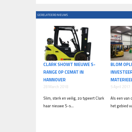
GERELATEERD NIEUWS
CLARK SHOWT NIEUWE S-
BLOM OPL
RANGE OP CEMAT IN
INVESTEER
HANNOVER
MATERIEE
28 March 2018
5 April 2017
Slim, sterk en veilig, zo typeert Clark
Als een van 
haar nieuwe S-s...
het gebied van