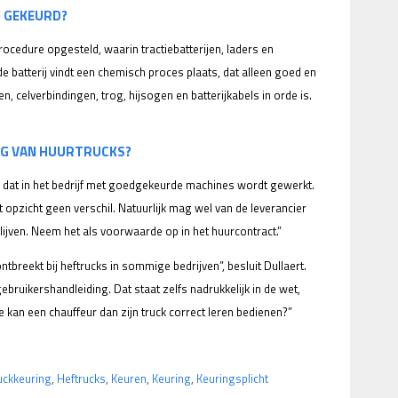
N GEKEURD?
ocedure opgesteld, waarin tractiebatterijen, laders en
 batterij vindt een chemisch proces plaats, dat alleen goed en
en, celverbindingen, trog, hijsogen en batterijkabels in orde is.
ING VAN HUURTRUCKS?
jk dat in het bedrijf met goedgekeurde machines wordt gewerkt.
 opzicht geen verschil. Natuurlijk mag wel van de leverancier
ijven. Neem het als voorwaarde op in het huurcontract.”
ntbreekt bij heftrucks in sommige bedrijven”, besluit Dullaert.
ebruikershandleiding. Dat staat zelfs nadrukkelijk in de wet,
 kan een chauffeur dan zijn truck correct leren bedienen?”
uckkeuring
,
Heftrucks
,
Keuren
,
Keuring
,
Keuringsplicht