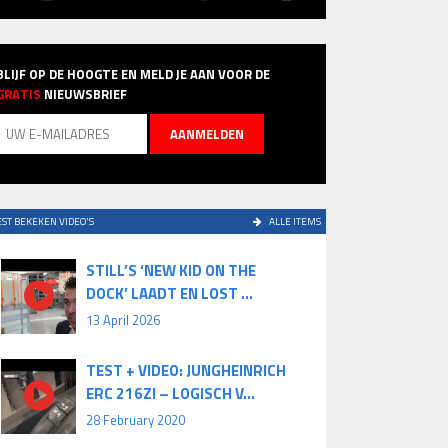
BLIJF OP DE HOOGTE EN MELD JE AAN VOOR DE
GRATIS
NIEUWSBRIEF
ST BEKEKEN VIDEO'S
ALLE ITEMS
STILL’S ‘NEW KID ON THE
DOCK’ LAADT EN LOST ...
13 April 2026
TEST + VIDEO: JUNGHEINRICH
ERC 216ZI – LOGISCH V...
28 February 2020