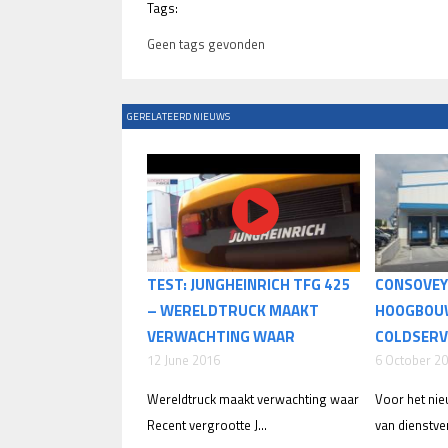
Tags:
Geen tags gevonden
GERELATEERD NIEUWS
TEST: JUNGHEINRICH TFG 425
CONSOVEY
– WERELDTRUCK MAAKT
HOOGBOU
VERWACHTING WAAR
COLDSERVI
12 June 2016
6 October 2
Wereldtruck maakt verwachting waar
Voor het n
Recent vergrootte J...
van dienstver