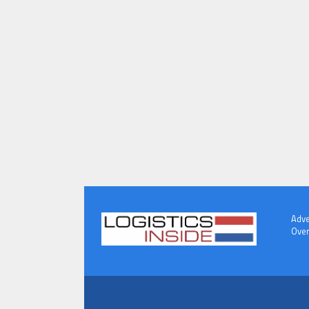
Adve
Over