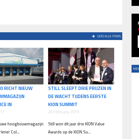
LEES ALLE ITEMS
MEE
O RICHT NIEUW
STILL SLEEPT DRIE PRIJZEN IN
WMAGAZIJN
DE WACHT TIJDENS EERSTE
CE IN
KION SUMMIT
017
26 February 2019
ieuwe hoogbouwmagazijn
Still won dit jaar drie KION Value
lener Col...
Awards op de KION Su...