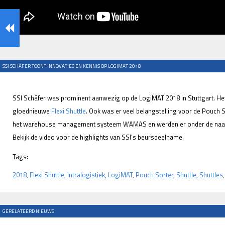
SSI SCHÄFER TOONT INNOVATIES EN KENNIS OP LOGIMAT 2018
SSI Schäfer was prominent aanwezig op de LogiMAT 2018 in Stuttgart. Het b
gloednieuwe
Flexi Shuttle
. Ook was er veel belangstelling voor de Pouch 
het warehouse management systeem WAMAS en werden er onder de naam L
Bekijk de video voor de highlights van SSI’s beursdeelname.
Tags:
2018
,
Flexi Shuttle
,
Intralogistiek
,
LogiMAT
,
Pouch Sorter
,
Shuttle
,
Shuttles
GERELATEERD NIEUWS