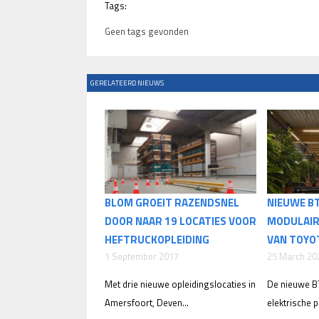
Tags:
Geen tags gevonden
GERELATEERD NIEUWS
BLOM GROEIT RAZENDSNEL
NIEUWE BT
DOOR NAAR 19 LOCATIES VOOR
MODULAIR
HEFTRUCKOPLEIDING
VAN TOYO
1 September 2017
25 March 20
Met drie nieuwe opleidingslocaties in
De nieuwe B
Amersfoort, Deven...
elektrische pa