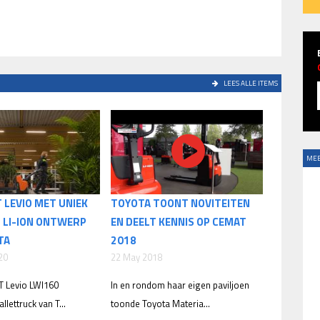
LEES ALLE ITEMS
MEE
 LEVIO MET UNIEK
TOYOTA TOONT NOVITEITEN
 LI-ION ONTWERP
EN DEELT KENNIS OP CEMAT
TA
2018
20
22 May 2018
T Levio LWI160
In en rondom haar eigen paviljoen
llettruck van T...
toonde Toyota Materia...