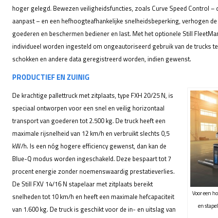
hoger gelegd. Bewezen veiligheidsfuncties, zoals Curve Speed Control – 
aanpast – en een hefhoogteafhankelijke snelheidsbeperking, verhogen de v
goederen en beschermen bediener en last. Met het optionele Still FleetM
individueel worden ingesteld om ongeautoriseerd gebruik van de trucks t
schokken en andere data geregistreerd worden, indien gewenst.
PRODUCTIEF EN ZUINIG
De krachtige pallettruck met zitplaats, type FXH 20/25 N, is
speciaal ontworpen voor een snel en veilig horizontaal
transport van goederen tot 2.500 kg. De truck heeft een
maximale rijsnelheid van 12 km/h en verbruikt slechts 0,5
kW/h. Is een nóg hogere efficiency gewenst, dan kan de
Blue-Q modus worden ingeschakeld. Deze bespaart tot 7
procent energie zonder noemenswaardig prestatieverlies.
De Still FXV 14/16 N stapelaar met zitplaats bereikt
Voor een ho
snelheden tot 10 km/h en heeft een maximale hefcapaciteit
en stape
van 1.600 kg. De truck is geschikt voor de in- en uitslag van