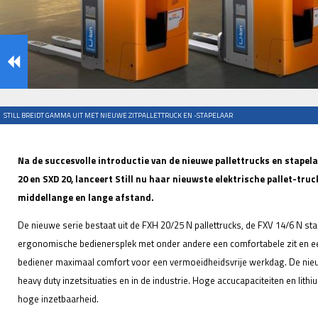
STILL BREIDT GAMMA UIT MET NIEUWE ZITPALLETTRUCK EN -STAPELAAR
Na de succesvolle introductie van de nieuwe pallettrucks en stapel
20 en SXD 20, lanceert Still nu haar nieuwste elektrische pallet-tru
middellange en lange afstand.
De nieuwe serie bestaat uit de FXH 20/25 N pallettrucks, de FXV 14/6 N s
ergonomische bedienersplek met onder andere een comfortabele zit en ee
bediener maximaal comfort voor een vermoeidheidsvrije werkdag. De ni
heavy duty inzetsituaties en in de industrie. Hoge accucapaciteiten en lit
hoge inzetbaarheid.