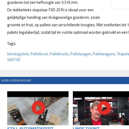
goederen tot een hefhoogte van 5.316 mm.
De dubbeldeks stapelaar FXD 20 N is ideaal voor een
gelijktijdige handling van drukgevoelige goederen, zoals
groente en fruit, op pallets van verschillende hoogtes. Met snelheden tot
pallets tegelijkertijd, zodat tijd én ruimte optimaal worden gebruikt en e
Tags:
Intralogistiek
,
Pallettruck
,
Pallettrucks
,
Palletwagen
,
Palletwagens
,
Stapela
Still FXV
GERELATEERD NIEUWS
STILL AUTOMATISEERT
LINDE TOONT