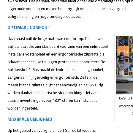
zware inzet. Het vierwiel-onderstel biedt onder alle omstandigheden optima
afgeronde vorkpunten maken het mogelijk om pallets snel en veilig in te s
veilige handling en hoge omslagprestaties.
OPTIMAAL COMFORT
Daarnaast valt de hoge mate van comfort op. De nieuwe
Still pallettrucks zijn standaard voorzien van een individueel
instelbare voetenplaat en een ergonomische zitplaats die
lichaamsschadelijke trillingen grotendeels absorbeert. De
Still Joystick 4 Plus maakt de hydrauliekbediening intuïtief,
aangenaam, fijngevoelig en ergonomisch. Zelfs in de
meest krappe ruimtes blijft het eenvoudig en nauwkeurig
werken dankzij de elektrische stuurinrichting. Het aantal
De STILL 
stuuromwentelingen voor 180° sturen kan individueel
voor een s
worden ingesteld.
MAXIMALE VEILIGHEID
Op het gebied van veiligheid heeft Still de lat wederom