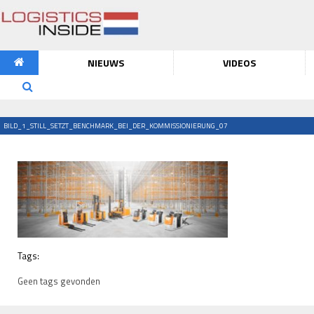
NIEUWS
VIDEOS
BILD_1_STILL_SETZT_BENCHMARK_BEI_DER_KOMMISSIONIERUNG_07
Tags:
Geen tags gevonden