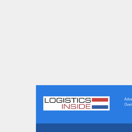
Adve
Over