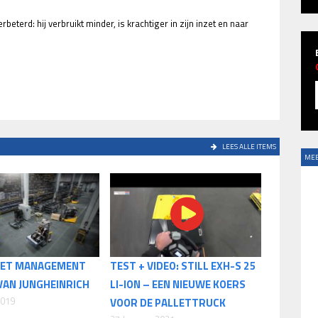
eterd: hij verbruikt minder, is krachtiger in zijn inzet en naar
LEES ALLE ITEMS
MEE
EET MANAGEMENT
TEST + VIDEO: STILL EXH-S 25
VAN JUNGHEINRICH
LI-ION – EEN NIEUWE KOERS
2019
VOOR DE PALLETTRUCK