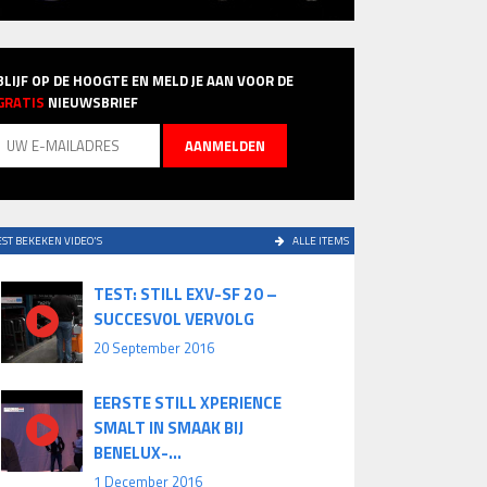
BLIJF OP DE HOOGTE EN MELD JE AAN VOOR DE
GRATIS
NIEUWSBRIEF
ST BEKEKEN VIDEO'S
ALLE ITEMS
TEST: STILL EXV-SF 20 –
SUCCESVOL VERVOLG
20 September 2016
EERSTE STILL XPERIENCE
SMALT IN SMAAK BIJ
BENELUX-...
1 December 2016