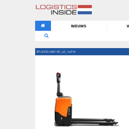
NIEUWS
V
BT-LEVIO-LWE130_LO_14919