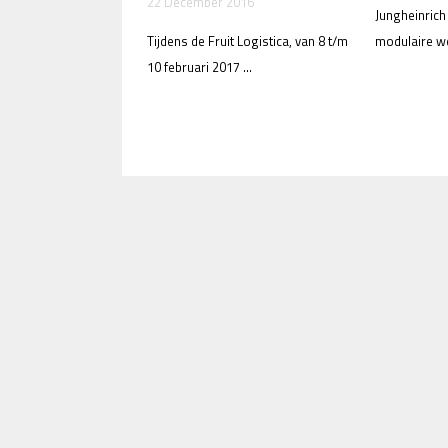
22 December 2016
Jungheinrich
Tijdens de Fruit Logistica, van 8 t/m
modulaire we
10 februari 2017 ...