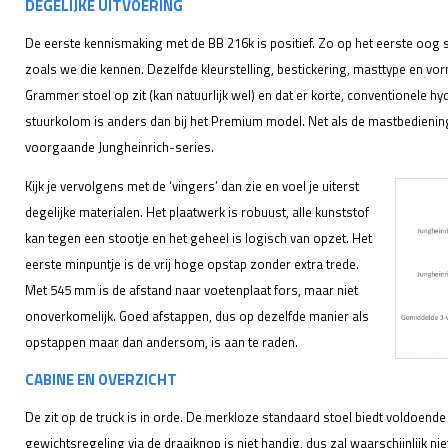
DEGELIJKE UITVOERING
De eerste kennismaking met de BB 216k is positief. Zo op het eerste oog 
zoals we die kennen. Dezelfde kleurstelling, bestickering, masttype en vorm
Grammer stoel op zit (kan natuurlijk wel) en dat er korte, conventionele hy
stuurkolom is anders dan bij het Premium model. Net als de mastbedieni
voorgaande Jungheinrich-series.
Kijk je vervolgens met de ‘vingers’ dan zie en voel je uiterst
degelijke materialen. Het plaatwerk is robuust, alle kunststof
kan tegen een stootje en het geheel is logisch van opzet. Het
eerste minpuntje is de vrij hoge opstap zonder extra trede.
Met 545 mm is de afstand naar voetenplaat fors, maar niet
onoverkomelijk. Goed afstappen, dus op dezelfde manier als
opstappen maar dan andersom, is aan te raden.
CABINE EN OVERZICHT
De zit op de truck is in orde. De merkloze standaard stoel biedt voldoende
gewichtsregeling via de draaiknop is niet handig, dus zal waarschijnlijk nie