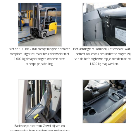
Met de EFG BB 216k brengt Jungheinrich een
Het lastdiagram is duidelijk afleesbaar. Wat
compleet uitgerust, maar basic driewieler met
betreft zou er ook een indicatie mogen zi
1.600 kg draagvermogen voor een extra
van de hefhoogte waarop je met de maxim
scherpe prijsstelling.
1.600 kg mag werken.
Basic: de parkeerrem. Zowel bij ver- en
ontgrendelen bewust gebruiken anders staat