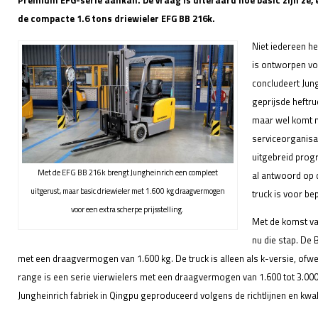
Premium EFG-serie aankan. De vraag is uiteraard hoe basic zijn ze, 
de compacte 1.6 tons driewieler EFG BB 216k.
Niet iedereen h
is ontworpen vo
concludeert Jung
geprijsde heftru
maar wel komt m
serviceorganisa
uitgebreid prog
Met de EFG BB 216k brengt Jungheinrich een compleet
al antwoord op 
uitgerust, maar basic driewieler met 1.600 kg draagvermogen
truck is voor be
voor een extra scherpe prijsstelling.
Met de komst va
nu die stap. De 
met een draagvermogen van 1.600 kg. De truck is alleen als k-versie, ofw
range is een serie vierwielers met een draagvermogen van 1.600 tot 3.000
Jungheinrich fabriek in Qingpu geproduceerd volgens de richtlijnen en kwal