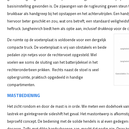
basisinstelling gevonden is. De zijwangen van de rugleuning geven steun ti
bruikbaar als handgreep bij het opstappen en het achteruitrijden. Een hand
hiervoor beter geschikt en zou, wat ons betreft, een standaard veiligheid
heftruck. Jungheinrich biedt hem als optie aan, inclusief drukknop voor de 
De ruimte op de voetenplaat is voldoende voor een dergelijk
compacte truck. De voetenplaat is vrij van obstakels en beide
pedalen zijn netjes voor de rechtervoet opgesteld. Wel
voelen we soms de sluiting van het batterijdeksel in het
rechteronderbeen prikken. Rechts naast de stoel is veel
opbergruimte, praktisch opgedeeld in handige
compartimenten.
MASTBEDIENING
Het zicht rondom en door de mast is in orde. We meten een dodehoek van 
lastrek en geïntegreerde sideshift het geval. Het mastontwerp is afkomst
beproefd concept. De bediening met de solide hendels is al even gedegen: 
doseren. Zelfs met dikke handschoenen aan, mocht dat nodig zijn. Onze te