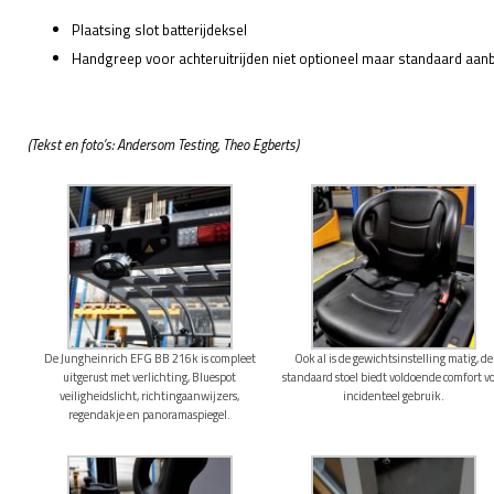
Plaatsing slot batterijdeksel
Handgreep voor achteruitrijden niet optioneel maar standaard aan
(Tekst en foto’s: Andersom Testing, Theo Egberts)
De Jungheinrich EFG BB 216k is compleet
Ook al is de gewichtsinstelling matig, de
uitgerust met verlichting, Bluespot
standaard stoel biedt voldoende comfort v
veiligheidslicht, richtingaanwijzers,
incidenteel gebruik.
regendakje en panoramaspiegel.