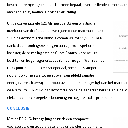
beschikbare rijprogramma’s. Hiermee bepaal je verschillende combinaties 
van het display bedien je ook de verlichting.
Uit de conventionele 625 Ah haalt de BB een praktische
inzetduur van dik 10 uur als we rijden op de maximale stand
5. Op de economische stand 3 komen we tot 11,5 uur. De BB
dankt dit uithoudingsvermogen aan zijn voorspelbare
karakter, de prima ingestelde Curve Control voor veilige
bochten en hoge regeneratieve remvermogen. We rijden de
truck puur met het acceleratiepedaal, remmen is amper
nodig. Zo komen we tot een bovengemiddeld gunstig
energieverbruik terwijl de productiviteit net iets hoger ligt dan het markt
de Premium EFG 216k, dan scoort die op beide aspecten beter. Het is de l
elektrotechniek, soepelere bediening en hogere motorprestaties.
CONCLUSIE
Met de BB 216k brengt Jungheinrich een compacte,
voorspelbare en goed presterende driewieler op de markt.