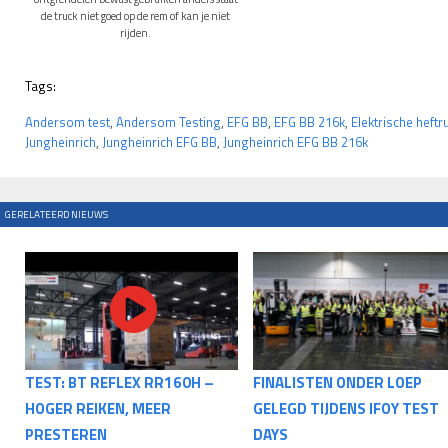
de truck niet goed op de rem of kan je niet
rijden.
Tags:
Andersom test
,
Andersom Testing
,
EFG BB
,
EFG BB 216k
,
Elektrische heftr
Jungheinrich
,
Jungheinrich EFG BB
,
Jungheinrich EFG BB 216k
GERELATEERD NIEUWS
TEST: BT REFLEX RR160H –
FINALISTEN ONDER LOEP
HOGER REIKEN, MEER
GELEGD TIJDENS IFOY TEST
PRESTEREN
DAYS