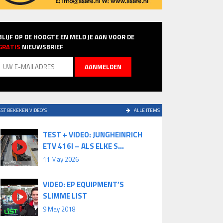
BLIJF OP DE HOOGTE EN MELD JE AAN VOOR DE
GRATIS
NIEUWSBRIEF
ST BEKEKEN VIDEO'S
ALLE ITEMS
TEST + VIDEO: JUNGHEINRICH
ETV 416I – ALS ELKE S...
11 May 2026
VIDEO: EP EQUIPMENT’S
SLIMME LIST
9 May 2018