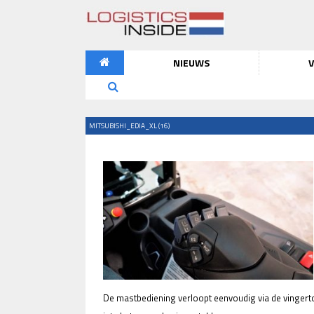
NIEUWS
V
MITSUBISHI_EDIA_XL (16)
De mastbediening verloopt eenvoudig via de vinger