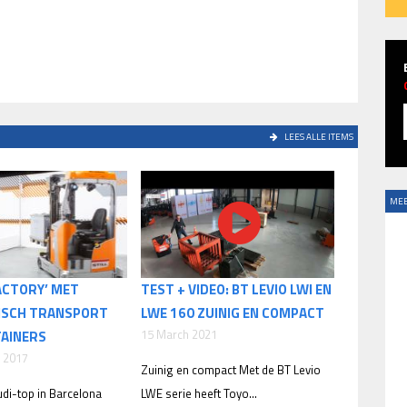
LEES ALLE ITEMS
MEE
ACTORY’ MET
TEST + VIDEO: BT LEVIO LWI EN
ISCH TRANSPORT
LWE 160 ZUINIG EN COMPACT
15 March 2021
AINERS
 2017
Zuinig en compact Met de BT Levio
udi-top in Barcelona
LWE serie heeft Toyo...