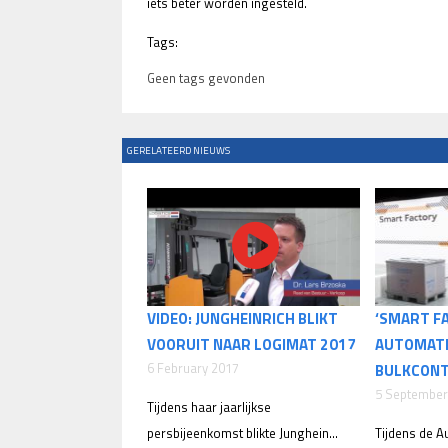
iets beter worden ingesteld.
Tags:
Geen tags gevonden
GERELATEERD NIEUWS
VIDEO: JUNGHEINRICH BLIKT
‘SMART F
VOORUIT NAAR LOGIMAT 2017
AUTOMAT
6 February 2017
BULKCONT
5 September
Tijdens haar jaarlijkse
persbijeenkomst blikte Junghein...
Tijdens de A