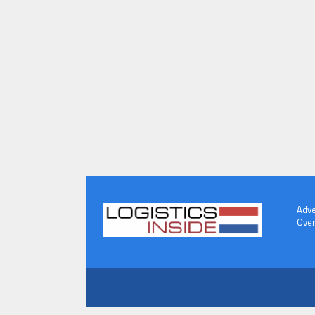
Adve
Over