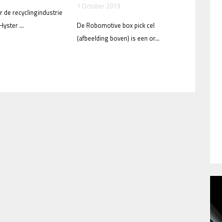
1 October 2019
r de recyclingindustrie
yster ...
De Robomotive box pick cel
(afbeelding boven) is een or...