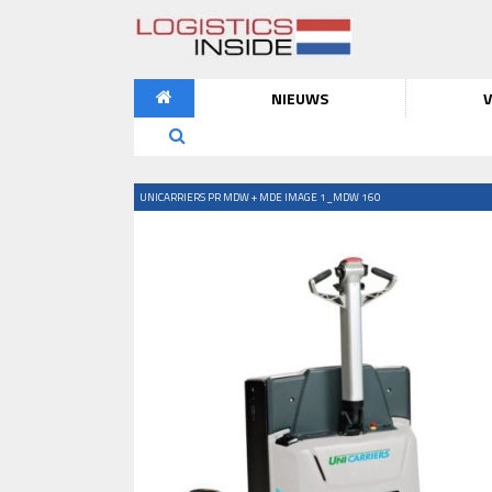
NIEUWS
V
UNICARRIERS PR MDW + MDE IMAGE 1_MDW 160