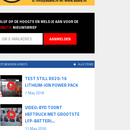
BLIJF OP DE HOOGTE EN MELD JE AAN VOOR DE
GRATIS
NIEUWSBRIEF
ST BEKEKEN VIDEO'S
ALLE ITEMS
TEST STILL RX20-16
LITHIUM-ION POWER PACK
7 May 2018
VIDEO: BYD TOONT
HEFTRUCK MET GROOTSTE
LFP-BATTERI...
11 May 2018