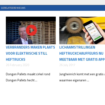
GERELATEERD NIEUWS
VERBRANDERS MAKEN PLAATS
LICHAAMSTRILLINGEN
VOOR ELEKTRISCHE STILL
HEFTRUCKCHAUFFEURS NU
HEFTRUCKS
MEETBAAR MET GRATIS APP
26 February 2020
26 July 2017
Dongen Pallets maakt cirkel rond
Jungheinrich komt met een gratis
Dongen Pallets hecht ...
waarmee eigenaren ...