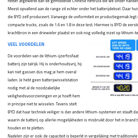
netter afgewerkt dan de gemiddelde Chinese heftruck die we onder hande
Meest opvallend aan de range zit echter onder het batterijdeksel. Daar huist
die BYD zelf produceert. Vanwege de uniformiteit en productiegemak legt de
compacte trucks, zoals de 1.6 en 1.8 in deze test. Hiermee is BYD de eerste
krachtbron in een driewieler plaatst en ook nog volledig inzet op lithium-t
VEEL VOORDELEN
De voordelen van de lithium-ijzerfosfaat
batterij zijn talrijk. Hij is onderhoudsvrij, hij
kan niet gassen dus mag je hem overal
laden. Je hebt geen batterijwisselstation
nodig met al de noodzakelijke
veiligheidsvoorzieningen en je hoeft hem
in principe niet te wisselen. Tevens stelt
BYD dat haar techniek veiliger is dan andere lithium-systemen en staaft da
waarin de batterij op allerlei mogelijkheden is misbruikt door het in brand 
houden en te pletten.
Nadelen zijn er ook: de capaciteit is beperkt in vergelijking met traditionele