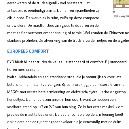
eerst weten of de truck eigenlijk wel presteert. Het
antwoord is eenduidig: prima. De hef- en rijsnelheden zijn
dik in orde. De werkplek is ruim, zelfs op deze compacte
driewielers. De mastfuncties zijn goed te doseren en de
mast zelf en vertoont amper speling of torsie. Wel zouden de Chinezen no
slankere profielen. De afwerking van de truck is verder netjes en de algeh
EUROPEES COMFORT
BYD biedt bij haar trucks de keuze uit standaard of comfort. Bij standaard
horen mechanische
hydrauliekhendels en een standaard stoel die je natuurlijk zo voor iets
beters kunnen (laten) vervangen. Bij comfort krijg je een luxere Grammer
MSG65 met verstelbare armleuning en elektrisch/hydraulische vingertop
hendeltjes. De hendels zijn uniek in hun soort, want ze hebben een
voelbare stand op 1/3 en 2/3 van hun slag. Zo is het extra makkelijk om
precies de mast te bedienen. De bedienconsole op de armleuning biedt
ook plaats aan de rijrichtingsschakelaar die je eenvoudig met de duim