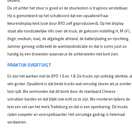
bedient.
De zit achter het stuur is goed en de stuurkolom is traploos verstelbaar.
Hij is gemonteerd op het schutboord dat een opvallend fraai
kleurendisplay kent (ook door BYD zelf geproduceerd). Op het display
staat alle noodzakelijke info over de truck, de gekozen instelling H, M of L
(high, medium, low), de afgelegde afstand, de batterijlading en rijrichting.
Jammer genoeg ontbreekt de wielstandindicatie en dat is soms juist zo
handig bij een driewieler waarvan je de achterwielen niet kunt zien.
PRAKTIJK OVERTUIGT
En dan het werken met de BYD 1.6 en 1.8. De trucks zijn volledig identiek, a
iets groter. Opvallend is dat beide trucks wat onrustig sturen als
je zonder
last rijdt. We vermoeden dat dit komt door de standaard Chinese
volrubber banden en dat blijkt ook echt zo te zijn. We monteren tijdens de
test een set van het merk Trelleborg en dat is een openbaring. De trucks
rijden soepeler en voorspelbaarder. Het onrustige gedrag is helemaal
verdwenen.