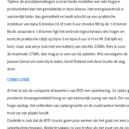
Tijdens de prestatiemetingen scoren beide modellen een iets hogere
productiviteit dan het gemiddelde in deze klasse. Het energieverbruik is
aanzienlijk beter dan gemiddeld en biedt uitzicht op een praktische
inzetduur van bijna 6 (modus H) of ruim 6 uur (modus M) bij de 1.6 tonner.
Bij de zwaardere 1.8 tonner ligt het verbruik logischerwijs iets hoger en
komt de praktische rijtijd op bijna 5 en bijna 6 uur in H en M. Dat lijkt vrij
kort, maar wat wil je ook met een batterij van slechts 230Ah. Kies je voor
de maximale 270Ah, dan mag je er een uur bij optellen. Wie vervolgens de
pauzes benut om even bij te laden, komt fluitend met deze trucks de dag
door.
CONCLUSIE
Al met al zijn de compacte driewielers van BYD een openbaring. Ze rijden 
presteren bovengemiddeld hoog en zijn behoorlijk zuinig van aard. Om oo
hoge opstap, het ontbreken van opbergruimte en de ouderwetse hendel v
truck op zijn plaats houdt.
Duidelijk is ook dat de BYD-trucks geen prijs winnen als het gaat om een 
veiligheidstechnieken. Wellicht pakken ze een trofee als het gaat om de op