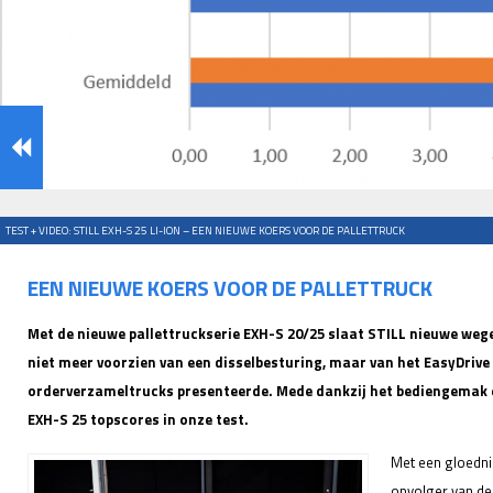
TEST + VIDEO: STILL EXH-S 25 LI-ION – EEN NIEUWE KOERS VOOR DE PALLETTRUCK
EEN NIEUWE KOERS VOOR DE PALLETTRUCK
Met de nieuwe pallettruckserie EXH-S 20/25 slaat STILL nieuwe wegen
niet meer voorzien van een disselbesturing, maar van het EasyDrive
orderverzameltrucks presenteerde. Mede dankzij het bediengemak e
EXH-S 25 topscores in onze test.
Met een gloedni
opvolger van de