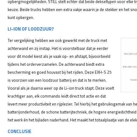
opbergmogelijkheden. STILL stelt echter dat beide dekseltypen voor elke tru
keuze. Beide trucks hebben een extra vakje waarin je de stekker en het sn
kunt opbergen.
LI-ION OF LOODZUUR?
Ter vergelijking hebben we ook gewerkt met de truck met
achterwand en zij instap. Het is voorstelbaar dat je eerder
voor dit model kiest als je vaak op- en afstapt, bijvoorbeeld
tijdens het orderverzamelen. De achterwand biedt extra
bescherming en goed houvast bij het rijden. Deze EXH-S 25
is voorzien van een loodzuur batterij en dat is te merken.
Vooral als je daarna weer op de Li-ion truck stapt. Deze voelt
krachtiger aan, elk commando leidt direct tot actie en dat
levert meer productiviteit en rijplezier. Tel hierbij het gebruiksgemak van
batterijonderhoud, de schone batterijtechniek, de hogere energiedichthei
het werk én het bijladen naderhand. Het maakt het totaalplaatje van de ele
CONCLUSIE