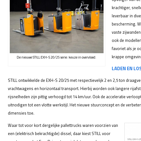
krachtiger, sne
leverbaar in div
bescherming. Wi
vaste zijwanden
ook de modellen 
favoriet als je 
krappe omgevin
De nieuwe STILL EXH-S 20/25 serie: keuze in overvloed.
LADEN EN LO
STILL ontwikkelde de EXH-S 20/25 met respectievelijk 2 en 2,5 ton draag
vrachtwagens en horizontaal transport. Hierbij worden ook langere rijaf
rijsnelheden zijn pittig verhoogd tot 14 km/uur. Ook de acceleratie verloo
uitnodigen tot een vlotte werkstijl. Het nieuwe stuurconcept en de verbe
dimensies toe.
Waar tot voor kort dergelijke pallettrucks waren voorzien van
een (elektrisch bekrachtigde) dissel, daar kiest STILL voor