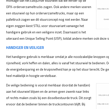
montage van het EasyDrive stuurwiel dat we eerder op de
OPX-orderverzameltrucks zagen. Ook andere merken voeren
een stuurwiel op hun orderverzameltrucks, maar op een
pallettruck zagen we dit stuurconcept nog niet eerder. Naar
eigen zeggen kiest STILL voor stuurvariant vanwege het
handigere gebruik en een veiligere inzet. Daarnaast is het
uiteraard een Unique Selling Point (USP), totdat andere merken ook deze s
HANDIGER EN VEILIGER
Het handigere gebruik is merkbaar omdat je alle noodzakelijke knoppen op 
rijsnelheid, vork heffen en dalen, alles is vanaf het stuurwiel te bedienen.
de energiebesparing en de kruipsnelheid kan je op het stuur terecht. De g
heel makkelijk in hoogte verstelbaar.
De veilige bediening is vooral merkbaar doordat de hand(en)
aan het stuurwiel blijven en de armen geen zwenk naar links
of rechts maken zoals bij een disselbestuurde truck. Dit zorgt
ervoor dat de bediener binnen de truckcontouren blijft. Bij