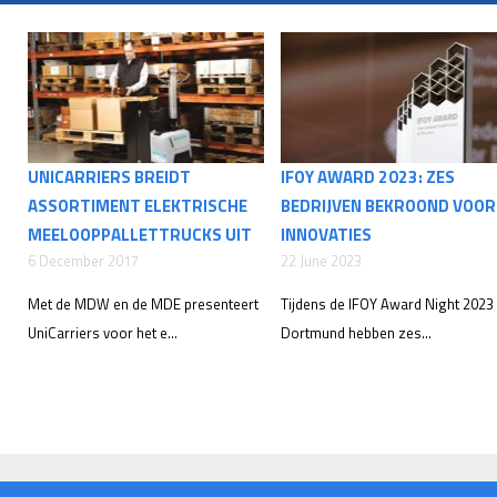
UNICARRIERS BREIDT
IFOY AWARD 2023: ZES
ASSORTIMENT ELEKTRISCHE
BEDRIJVEN BEKROOND VOOR
MEELOOPPALLETTRUCKS UIT
INNOVATIES
6 December 2017
22 June 2023
Met de MDW en de MDE presenteert
Tijdens de IFOY Award Night 2023 
UniCarriers voor het e...
Dortmund hebben zes...