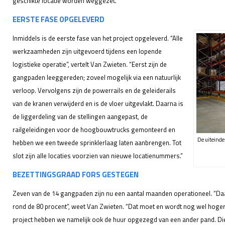
geschikte locatie worden weggezet.”
EERSTE FASE OPGELEVERD
Inmiddels is de eerste fase van het project opgeleverd. “Alle
werkzaamheden zijn uitgevoerd tijdens een lopende
logistieke operatie”, vertelt Van Zwieten. “Eerst zijn de
gangpaden leeggereden; zoveel mogelijk via een natuurlijk
verloop. Vervolgens zijn de powerrails en de geleiderails
van de kranen verwijderd en is de vloer uitgevlakt. Daarna is
de liggerdeling van de stellingen aangepast, de
railgeleidingen voor de hoogbouwtrucks gemonteerd en
De uiteinde
hebben we een tweede sprinklerlaag laten aanbrengen. Tot
slot zijn alle locaties voorzien van nieuwe locatienummers.”
BEZETTINGSGRAAD FORS GESTEGEN
Zeven van de 14 gangpaden zijn nu een aantal maanden operationeel. “Da
rond de 80 procent”, weet Van Zwieten. “Dat moet en wordt nog wel hoger”,
project hebben we namelijk ook de huur opgezegd van een ander pand. Die 