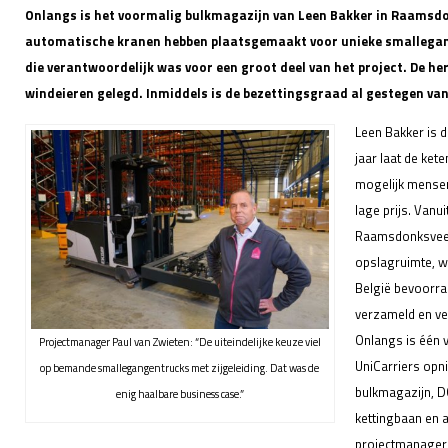
Onlangs is het voormalig bulkmagazijn van Leen Bakker in Raamsdon
automatische kranen hebben plaatsgemaakt voor unieke smallegang
die verantwoordelijk was voor een groot deel van het project. De he
windeieren gelegd. Inmiddels is de bezettingsgraad al gestegen van
Leen Bakker is 
jaar laat de ket
mogelijk mensen
lage prijs. Vanu
Raamsdonksveer,
opslagruimte, w
België bevoorr
verzameld en v
Onlangs is één 
Projectmanager Paul van Zwieten: “De uiteindelijke keuze viel
UniCarriers opni
op bemande smallegangentrucks met zijgeleiding. Dat was de
bulkmagazijn, DC
enig haalbare business case.”
kettingbaan en a
projectmanager 