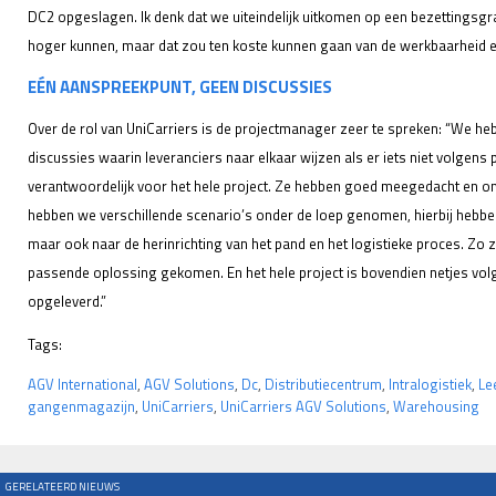
DC2 opgeslagen. Ik denk dat we uiteindelijk uitkomen op een bezettingsgr
hoger kunnen, maar dat zou ten koste kunnen gaan van de werkbaarheid en
EÉN AANSPREEKPUNT, GEEN DISCUSSIES
Over de rol van UniCarriers is de projectmanager zeer te spreken: “We h
discussies waarin leveranciers naar elkaar wijzen als er iets niet volgens 
verantwoordelijk voor het hele project. Ze hebben goed meegedacht en 
hebben we verschillende scenario’s onder de loep genomen, hierbij hebben
maar ook naar de herinrichting van het pand en het logistieke proces. Zo zi
passende oplossing gekomen. En het hele project is bovendien netjes vol
opgeleverd.”
Tags:
AGV International
,
AGV Solutions
,
Dc
,
Distributiecentrum
,
Intralogistiek
,
Le
gangenmagazijn
,
UniCarriers
,
UniCarriers AGV Solutions
,
Warehousing
GERELATEERD NIEUWS