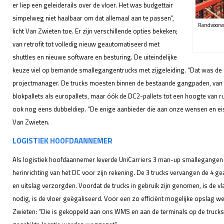
er liep een geleiderails over de vloer. Het was budgettair
simpelweg niet haalbaar om dat allemaal aan te passen”,
Randvoorwa
licht Van Zwieten toe. Er zijn verschillende opties bekeken;
van retrofit tot volledig nieuw geautomatiseerd met
shuttles en nieuwe software en besturing. De uiteindelijke
keuze viel op bemande smallegangentrucks met zijgeleiding. “Dat was de 
projectmanager. De trucks moesten binnen de bestaande gangpaden, van 
blokpallets als europallets, maar óók de DC2-pallets tot een hoogte van r
ook nog eens dubbeldiep. “De enige aanbieder die aan onze wensen en eis
Van Zwieten.
LOGISTIEK HOOFDAANNEMER
Als logistiek hoofdaannemer leverde UniCarriers 3 man-up smallegangen tr
herinrichting van het DC voor zijn rekening. De 3 trucks vervangen de 4 
en uitslag verzorgden. Voordat de trucks in gebruik zijn genomen, is de v
nodig, is de vloer geëgaliseerd. Voor een zo efficiënt mogelijke opslag 
Zwieten: “Die is gekoppeld aan ons WMS en aan de terminals op de trucks, 