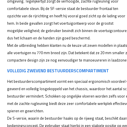
omgeving. Tegelijkertijd zorgt de verhoogde, zachte rugleuning voor
comfortabele steun. Bij de SF-versie staat de bestuurder frontaal ten
opzichte van de rijrichting en heeft hij vooral goed zicht op de lading voor
hem. In beide gevallen zorgt het voertuigontwerp voor de grootst
mogelijke veiligheid; de gebruiker bevindt zich binnen de voertuigcontoure
dus het lichaam en de handen zijn goed beschermd.
Met de uitbreiding hebben klanten nu de keuze uit zeven modellen in plaats
alle voertuigen nu 770 mm breed zijn. Dat betekent dat ze 20 mm smaller 
compactere design zijn ze nog eenvoudiger te manoeuvreren in laadzone
VOLLEDIG ZWEVEND BESTUURDERSCOMPARTIMENT
Het bestuurderscompartiment vormt een speciaal ergonomisch voordeel va
geveerd en volledig losgekoppeld van het chassis, waardoor het aantal s
bestuurder vermindert. Schokken op ongelijke vloeren worden zelfs voor 
met de zachte rugleuning biedt deze zeer comfortabele werkplek effecti
spieren en gewrichten.
De S-versie, waarin de bestuurder haaks op de rijweg staat, beschikt daarn
bedieningsconcept. De gebruiker staat hierbij in een stabiele positie op ee