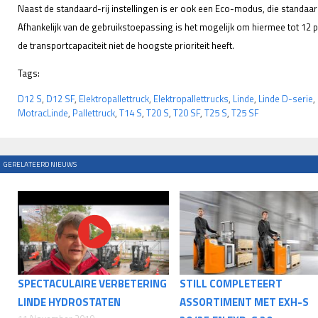
Naast de standaard-rij instellingen is er ook een Eco-modus, die standa
Afhankelijk van de gebruikstoepassing is het mogelijk om hiermee tot 12 
de transportcapaciteit niet de hoogste prioriteit heeft.
Tags:
D12 S
,
D12 SF
,
Elektropallettruck
,
Elektropallettrucks
,
Linde
,
Linde D-serie
,
MotracLinde
,
Pallettruck
,
T14 S
,
T20 S
,
T20 SF
,
T25 S
,
T25 SF
GERELATEERD NIEUWS
SPECTACULAIRE VERBETERING
STILL COMPLETEERT
LINDE HYDROSTATEN
ASSORTIMENT MET EXH-S