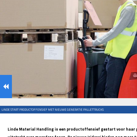
LINDE START PRODUCTOFFENSIEF MET NIEUWE GENERATIE PALLETTRUCKS
Linde Material Handling is een productoffensief gestart voor haar 