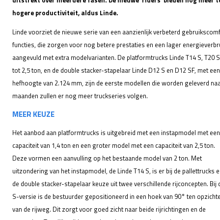
uitstrekt over meerdere fasen. De nieuwe ‘riders’ bieden nog meer
hogere productiviteit, aldus Linde.
Linde voorziet de nieuwe serie van een aanzienlijk verbeterd gebruikscomf
functies, die zorgen voor nog betere prestaties en een lager energieverb
aangevuld met extra modelvarianten. De platformtrucks Linde T14 S, T20 S/
tot 2,5 ton, en de double stacker-stapelaar Linde D12 S en D12 SF, met e
hefhoogte van 2.124 mm, zijn de eerste modellen die worden geleverd n
maanden zullen er nog meer truckseries volgen.
MEER KEUZE
Het aanbod aan platformtrucks is uitgebreid met een instapmodel met een
capaciteit van 1,4 ton en een groter model met een capaciteit van 2,5 ton.
Deze vormen een aanvulling op het bestaande model van 2 ton. Met
uitzondering van het instapmodel, de Linde T14 S, is er bij de pallettrucks 
de double stacker-stapelaar keuze uit twee verschillende rijconcepten. Bij 
S-versie is de bestuurder gepositioneerd in een hoek van 90° ten opzicht
van de rijweg. Dit zorgt voor goed zicht naar beide rijrichtingen en de