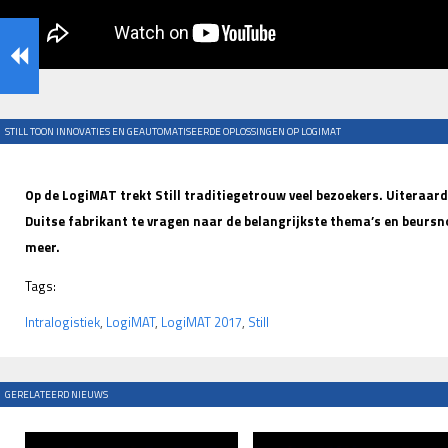
STILL TOON INNOVATIES EN GEAUTOMATISEERDE OPLOSSINGEN OP LOGIMAT
Op de LogiMAT trekt Still traditiegetrouw veel bezoekers. Uiteraar
Duitse fabrikant te vragen naar de belangrijkste thema’s en beursno
meer.
Tags:
Intralogistiek
,
LogiMAT
,
LogiMAT 2017
,
Still
GERELATEERD NIEUWS