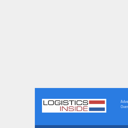
Adve
Over