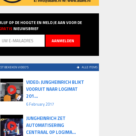
BLIJF OP DE HOOGTE EN MELD JE AAN VOOR DE
GRATIS
NIEUWSBRIEF
ST BEKEKEN VIDEO'S
ALLE ITEMS
VIDEO: JUNGHEINRICH BLIKT
VOORUIT NAAR LOGIMAT
201...
6 February 2017
JUNGHEINRICH ZET
AUTOMATISERING
CENTRAAL OP LOGIMA...