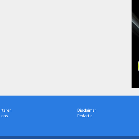
rteren
Disclaimer
 ons
Redactie