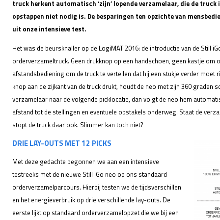
truck herkent automatisch ‘zijn’ lopende verzamelaar, die de truck
opstappen niet nodig is. De besparingen ten opzichte van mensbedien
uit onze intensieve test.
Het was de beursknaller op de LogiMAT 2016: de introductie van de Still i
orderverzameltruck. Geen drukknop op een handschoen, geen kastje om op
afstandsbediening om de truck te vertellen dat hij een stukje verder moet 
knop aan de zijkant van de truck drukt, houdt de neo met zijn 360 graden 
verzamelaar naar de volgende picklocatie, dan volgt de neo hem automati
afstand tot de stellingen en eventuele obstakels onderweg. Staat de verzam
stopt de truck daar ook. Slimmer kan toch niet?
DRIE LAY-OUTS MET 12 PICKS
Met deze gedachte begonnen we aan een intensieve
testreeks met de nieuwe Still iGo neo op ons standaard
orderverzamelparcours. Hierbij testen we de tijdsverschillen
en het energieverbruik op drie verschillende lay-outs. De
eerste lijkt op standaard orderverzamelopzet die we bij een