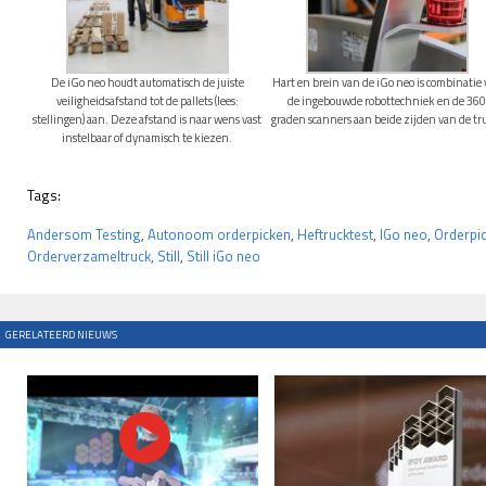
De iGo neo houdt automatisch de juiste
Hart en brein van de iGo neo is combinatie
veiligheidsafstand tot de pallets (lees:
de ingebouwde robottechniek en de 36
stellingen) aan. Deze afstand is naar wens vast
graden scanners aan beide zijden van de tr
instelbaar of dynamisch te kiezen.
Tags:
Andersom Testing
,
Autonoom orderpicken
,
Heftrucktest
,
IGo neo
,
Orderpic
Orderverzameltruck
,
Still
,
Still iGo neo
GERELATEERD NIEUWS