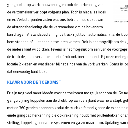
gangpad-stop werkt nauwkeurig en ook de herkenning van
de verzamelaar verloopt volgens plan. Toch is niet alles koek
en ei. Verbeterpunten zitten wat ons betreft in de opzet van
de afstandsbediening die de verzamelaar om de bovenarm
kan dragen. Afstandsbediening, de truck rijdt toch automatisch? Ja, de klo
hem stoppen of juist naar je toe laten komen. Ook is het mogelijk om de zi
de andere kant wilt picken. Tevens is het mogelijk om een van de voorge
de truck de juiste verzamelpallet of rolcontainer aanbiedt. Bij onze meti
locatie 2 kiezen en wat dieper bij het einde van de vork werken. Soms is loc
dat eenvoudig kunt kiezen.
KLAAR VOOR DE TOEKOMST
Er zijn nog veel meer ideeën voor de toekomst mogelijk rondom de iGo n
ganguitlijning koppelen aan de drukknop aan de zijkant waar je afstapt, 
met de 360 graden scanners zodat de truck zelfstandig naar de expeditie r
einde gangpad herkenning die ook rekening houdt met prullenbakken of af
stelling, koppeling aan voice systemen en ga zo maar door. Updating van