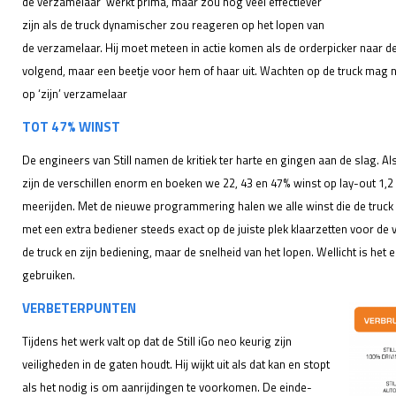
de verzamelaar’ werkt prima, maar zou nog veel effectiever
zijn als de truck dynamischer zou reageren op het lopen van
de verzamelaar. Hij moet meteen in actie komen als de orderpicker naar de 
volgend, maar een beetje voor hem of haar uit. Wachten op de truck mag 
op ‘zijn’ verzamelaar
TOT 47% WINST
De engineers van Still namen de kritiek ter harte en gingen aan de slag. A
zijn de verschillen enorm en boeken we 22, 43 en 47% winst op lay-out 1,2
meerijden. Met de nieuwe programmering halen we alle winst die de truck fei
met een extra bediener steeds exact op de juiste plek klaarzetten voor de
de truck en zijn bediening, maar de snelheid van het lopen. Wellicht is het
gebruiken.
VERBETERPUNTEN
Tijdens het werk valt op dat de Still iGo neo keurig zijn
veiligheden in de gaten houdt. Hij wijkt uit als dat kan en stopt
als het nodig is om aanrijdingen te voorkomen. De einde-