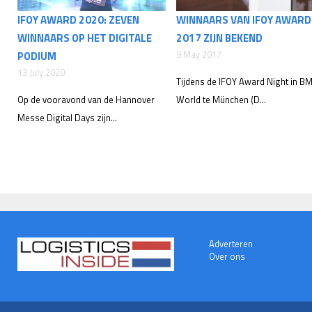
IFOY AWARD 2020: ZEVEN
WINNAARS VAN IFOY AWARD
WINNAARS OP HET DIGITALE
2017 ZIJN BEKEND
9 May 2017
PODIUM
13 July 2020
Tijdens de IFOY Award Night in 
Op de vooravond van de Hannover
World te München (D...
Messe Digital Days zijn...
Adverteren
Over ons