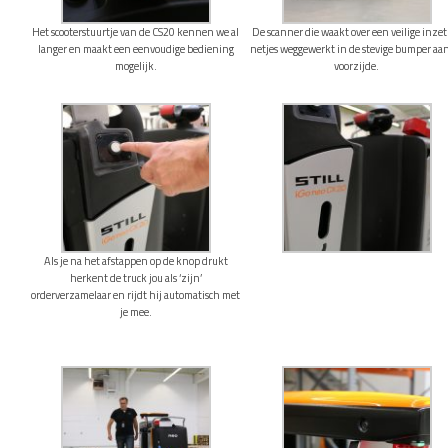
Het scooterstuurtje van de CS20 kennen we al
De scanner die waakt over een veilige inzet
langer en maakt een eenvoudige bediening
netjes weggewerkt in de stevige bumper aa
mogelijk.
voorzijde.
Als je na het afstappen op de knop drukt
herkent de truck jou als ‘zijn’
orderverzamelaar en rijdt hij automatisch met
je mee.