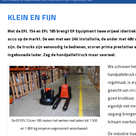
KLEIN EN FIJN
Met de EPL 154 en EPL 185 brengt EP Equipment twee vrijwel identiek
accu op de markt. De een met een 24V installatie, de ander met 48V 
zijn. De trucks zijn eenvoudig te bedienen, scoren prima prestaties e
ingebouwde lader. Zeg de handpallettruck maar vaarwel.
We schreven het
handpallettruck 
regelmaat, is e
gewicht van circ
goed bruikbaar,
eigenlijk niet m
opgang brengen 
De EP EPL 154 en 185 maken het werken met lasten tot 1.500
lichaam overbel
en 1.800 kg simpel en ergonomisch verantwoord.
De industrie haa