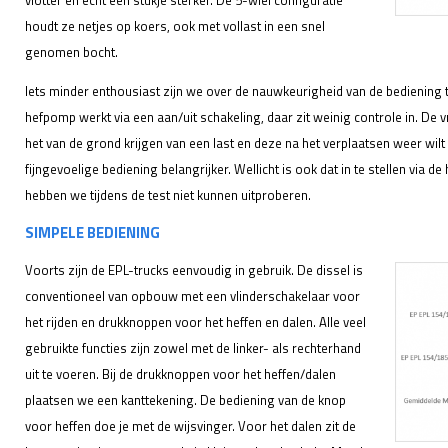
vlotter en echt een stukje sterker. De 5-wiel configuratie
houdt ze netjes op koers, ook met vollast in een snel
genomen bocht.
Iets minder enthousiast zijn we over de nauwkeurigheid van de bediening ti
hefpomp werkt via een aan/uit schakeling, daar zit weinig controle in. De v
het van de grond krijgen van een last en deze na het verplaatsen weer wilt l
fijngevoelige bediening belangrijker. Wellicht is ook dat in te stellen via d
hebben we tijdens de test niet kunnen uitproberen.
SIMPELE BEDIENING
Voorts zijn de EPL-trucks eenvoudig in gebruik. De dissel is
conventioneel van opbouw met een vlinderschakelaar voor
het rijden en drukknoppen voor het heffen en dalen. Alle veel
gebruikte functies zijn zowel met de linker- als rechterhand
uit te voeren. Bij de drukknoppen voor het heffen/dalen
plaatsen we een kanttekening. De bediening van de knop
voor heffen doe je met de wijsvinger. Voor het dalen zit de