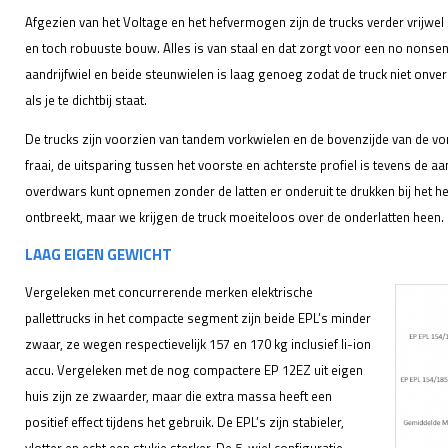
Afgezien van het Voltage en het hefvermogen zijn de trucks verder vrijwel
en toch robuuste bouw. Alles is van staal en dat zorgt voor een no nonse
aandrijfwiel en beide steunwielen is laag genoeg zodat de truck niet onv
als je te dichtbij staat.
De trucks zijn voorzien van tandem vorkwielen en de bovenzijde van de vork 
fraai, de uitsparing tussen het voorste en achterste profiel is tevens de aa
overdwars kunt opnemen zonder de latten er onderuit te drukken bij het he
ontbreekt, maar we krijgen de truck moeiteloos over de onderlatten heen.
LAAG EIGEN GEWICHT
Vergeleken met concurrerende merken elektrische
pallettrucks in het compacte segment zijn beide EPL’s minder
zwaar, ze wegen respectievelijk 157 en 170 kg inclusief li-ion
accu. Vergeleken met de nog compactere EP 12EZ uit eigen
huis zijn ze zwaarder, maar die extra massa heeft een
positief effect tijdens het gebruik. De EPL’s zijn stabieler,