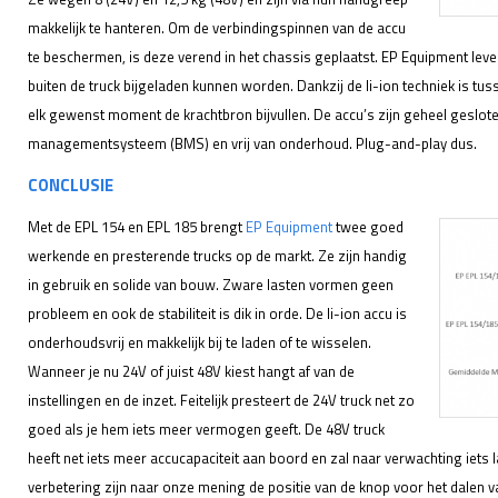
makkelijk te hanteren. Om de verbindingspinnen van de accu
te beschermen, is deze verend in het chassis geplaatst. EP Equipment lev
buiten de truck bijgeladen kunnen worden. Dankzij de li-ion techniek is t
elk gewenst moment de krachtbron bijvullen. De accu’s zijn geheel geslote
managementsysteem (BMS) en vrij van onderhoud. Plug-and-play dus.
CONCLUSIE
Met de EPL 154 en EPL 185 brengt
EP Equipment
twee goed
werkende en presterende trucks op de markt. Ze zijn handig
in gebruik en solide van bouw. Zware lasten vormen geen
probleem en ook de stabiliteit is dik in orde. De li-ion accu is
onderhoudsvrij en makkelijk bij te laden of te wisselen.
Wanneer je nu 24V of juist 48V kiest hangt af van de
instellingen en de inzet. Feitelijk presteert de 24V truck net zo
goed als je hem iets meer vermogen geeft. De 48V truck
heeft net iets meer accucapaciteit aan boord en zal naar verwachting iets l
verbetering zijn naar onze mening de positie van de knop voor het dalen 