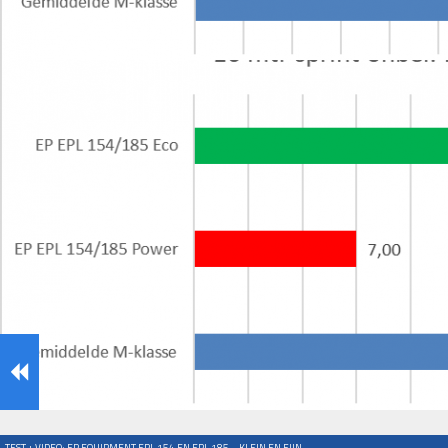
TEST + VIDEO: EP EQUIPMENT EPL 154 EN EPL 185 – KLEIN EN FIJN