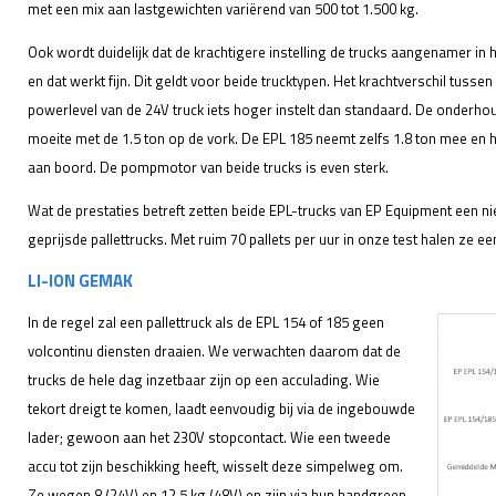
met een mix aan lastgewichten variërend van 500 tot 1.500 kg.
Ook wordt duidelijk dat de krachtigere instelling de trucks aangenamer in he
en dat werkt fijn. Dit geldt voor beide trucktypen. Het krachtverschil tussen
powerlevel van de 24V truck iets hoger instelt dan standaard. De onderho
moeite met de 1.5 ton op de vork. De EPL 185 neemt zelfs 1.8 ton mee en h
aan boord. De pompmotor van beide trucks is even sterk.
Wat de prestaties betreft zetten beide EPL-trucks van EP Equipment een 
geprijsde pallettrucks. Met ruim 70 pallets per uur in onze test halen ze e
LI-ION GEMAK
In de regel zal een pallettruck als de EPL 154 of 185 geen
volcontinu diensten draaien. We verwachten daarom dat de
trucks de hele dag inzetbaar zijn op een acculading. Wie
tekort dreigt te komen, laadt eenvoudig bij via de ingebouwde
lader; gewoon aan het 230V stopcontact. Wie een tweede
accu tot zijn beschikking heeft, wisselt deze simpelweg om.
Ze wegen 8 (24V) en 12,5 kg (48V) en zijn via hun handgreep