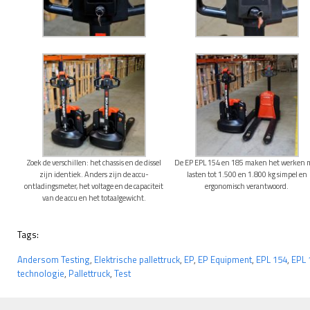
Zoek de verschillen: het chassis en de dissel
De EP EPL 154 en 185 maken het werken 
zijn identiek. Anders zijn de accu-
lasten tot 1.500 en 1.800 kg simpel en
ontladingsmeter, het voltage en de capaciteit
ergonomisch verantwoord.
van de accu en het totaalgewicht.
Tags:
Andersom Testing
,
Elektrische pallettruck
,
EP
,
EP Equipment
,
EPL 154
,
EPL 
technologie
,
Pallettruck
,
Test