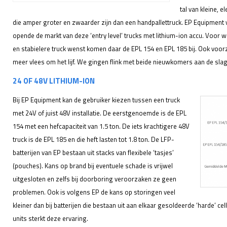
tal van kleine, e
die amper groter en zwaarder zijn dan een handpallettruck. EP Equipment 
opende de markt van deze ‘entry level’ trucks met lithium-ion accu. Voor w
en stabielere truck wenst komen daar de EPL 154 en EPL 185 bij. Ook voorzi
meer vlees om het lijf. We gingen flink met beide nieuwkomers aan de slag
24 OF 48V LITHIUM-ION
Bij EP Equipment kan de gebruiker kiezen tussen een truck
met 24V of juist 48V installatie. De eerstgenoemde is de EPL
154 met een hefcapaciteit van 1.5 ton. De iets krachtigere 48V
truck is de EPL 185 en die heft lasten tot 1.8 ton. De LFP-
batterijen van EP bestaan uit stacks van flexibele ‘tasjes’
(pouches). Kans op brand bij eventuele schade is vrijwel
uitgesloten en zelfs bij doorboring veroorzaken ze geen
problemen. Ook is volgens EP de kans op storingen veel
kleiner dan bij batterijen die bestaan uit aan elkaar gesoldeerde ‘harde’ c
units sterkt deze ervaring.