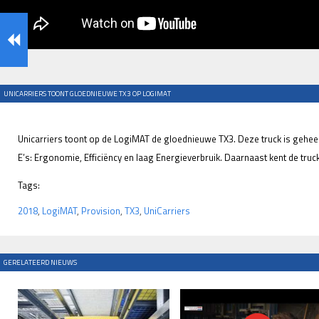
UNICARRIERS TOONT GLOEDNIEUWE TX3 OP LOGIMAT
Unicarriers toont op de LogiMAT de gloednieuwe TX3. Deze truck is gehee
E’s: Ergonomie, Efficiëncy en laag Energieverbruik. Daarnaast kent de tru
Tags:
2018
,
LogiMAT
,
Provision
,
TX3
,
UniCarriers
GERELATEERD NIEUWS