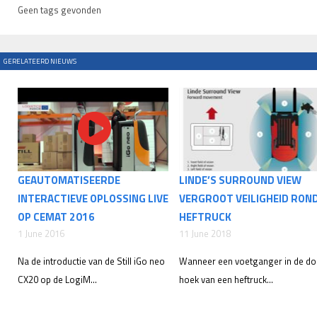
Geen tags gevonden
GERELATEERD NIEUWS
GEAUTOMATISEERDE
LINDE’S SURROUND VIEW
INTERACTIEVE OPLOSSING LIVE
VERGROOT VEILIGHEID RON
OP CEMAT 2016
HEFTRUCK
1 June 2016
11 June 2018
Na de introductie van de Still iGo neo
Wanneer een voetganger in de d
CX20 op de LogiM...
hoek van een heftruck...