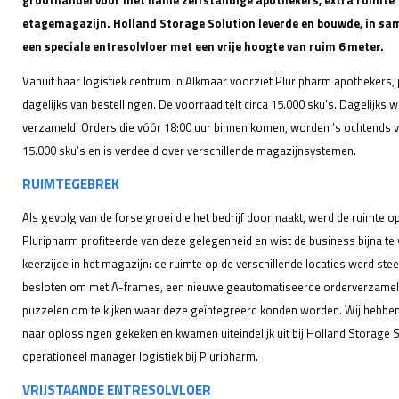
groothandel voor met name zelfstandige apothekers, extra ruimte 
etagemagazijn. Holland Storage Solution leverde en bouwde, in 
een speciale entresolvloer met een vrije hoogte van ruim 6 meter.
Vanuit haar logistiek centrum in Alkmaar voorziet Pluripharm apothekers,
dagelijks van bestellingen. De voorraad telt circa 15.000 sku’s. Dagelijks
verzameld. Orders die vóór 18:00 uur binnen komen, worden ’s ochtends vó
15.000 sku’s en is verdeeld over verschillende magazijnsystemen.
RUIMTEGEBREK
Als gevolg van de forse groei die het bedrijf doormaakt, werd de ruimte o
Pluripharm profiteerde van deze gelegenheid en wist de business bijna t
keerzijde in het magazijn: de ruimte op de verschillende locaties werd ste
besloten om met A-frames, een nieuwe geautomatiseerde orderverzamelo
puzzelen om te kijken waar deze geïntegreerd konden worden. Wij hebben
naar oplossingen gekeken en kwamen uiteindelijk uit bij Holland Storage S
operationeel manager logistiek bij Pluripharm.
VRIJSTAANDE ENTRESOLVLOER