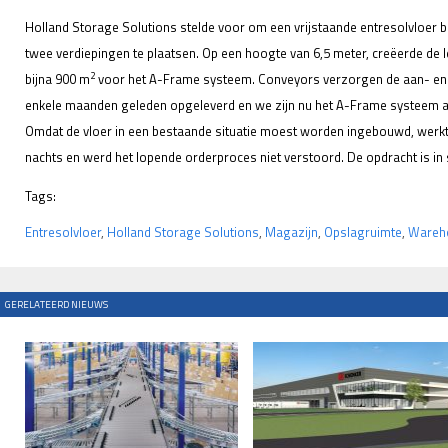
Holland Storage Solutions stelde voor om een vrijstaande entresolvloer
twee verdiepingen te plaatsen. Op een hoogte van 6,5 meter, creëerde de 
2
bijna 900 m
voor het A-Frame systeem. Conveyors verzorgen de aan- en a
enkele maanden geleden opgeleverd en we zijn nu het A-Frame systeem aa
Omdat de vloer in een bestaande situatie moest worden ingebouwd, werkt
nachts en werd het lopende orderproces niet verstoord. De opdracht is in 
Tags:
Entresolvloer
,
Holland Storage Solutions
,
Magazijn
,
Opslagruimte
,
Wareh
GERELATEERD NIEUWS