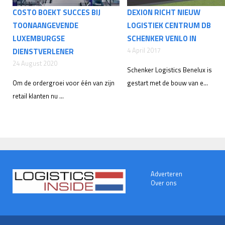
COSTO BOEKT SUCCES BIJ
DEXION RICHT NIEUW
TOONAANGEVENDE
LOGISTIEK CENTRUM DB
LUXEMBURGSE
SCHENKER VENLO IN
4 April 2017
DIENSTVERLENER
24 August 2020
Schenker Logistics Benelux is
Om de ordergroei voor één van zijn
gestart met de bouw van e...
retail klanten nu ...
Adverteren
Over ons