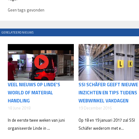
Geen tags gevonden
GERELATEERD NIEUWS
VEEL NIEUWS OP LINDE’S
SSI SCHÄFER GEEFT NIEUWE
WORLD OF MATERIAL
INZICHTEN EN TIPS TIJDENS
HANDLING
WEBWINKEL VAKDAGEN
18 June 2018
19 December 2016
In de eerste twee weken van juni
Op 18 en 19 januari 2017 zal SSI
organiseerde Linde in ...
Schäfer wederom met e...